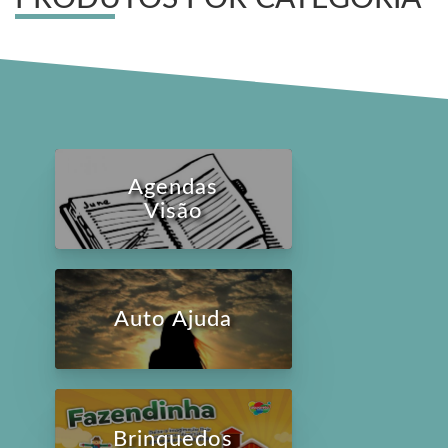
Agendas
Visão
Auto Ajuda
Brinquedos